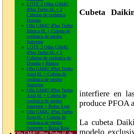
LOTE 2 Ollas GM4U
iPlus Turbo 6L + 2
Cubetas de cerámica
Dorada
Olla GM4U iPlus Turbo
Blanca 6L + Cubeta de
cerámica de piedra
Supreme
interfiere en l
LOTE 2 Ollas GM4U
iPlus Turbo 6L + 2
produce PFOA a 
Cubetas de cerámica de
Dorada y Blanca
Olla GM4U iPlus Turbo
Azul 6L + Cubeta de
La cubeta Daiki
cerámica de piedra
modelo exclusi
Supreme
Olla GM4U iPlus Turbo
unas propiedade
Azul 6L + Cubeta de
cerámica de piedra
enteras.
Supreme + Bolsa Azul
Olla GM4U iPlus Turbo
Roja 6L + Cubeta de
Su capacidad ll
cerámica de piedra
Supreme + Bolsa Roja
en nuestra tien
Olla GM4U iPlus Turbo 6L de