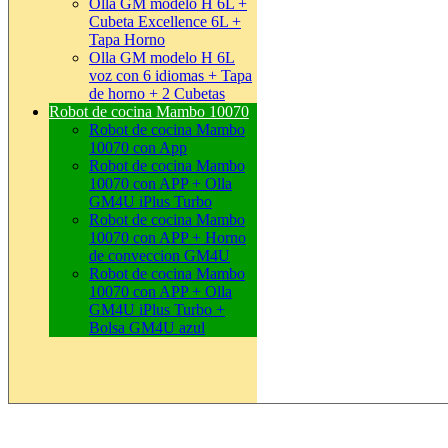
Olla GM modelo H 6L +
Cubeta Excellence 6L +
Tapa Horno
Olla GM modelo H 6L
voz con 6 idiomas + Tapa
de horno + 2 Cubetas
Robot de cocina Mambo 10070
Robot de cocina Mambo
10070 con App
Robot de cocina Mambo
10070 con APP + Olla
GM4U iPlus Turbo
Robot de cocina Mambo
10070 con APP + Horno
de conveccion GM4U
Robot de cocina Mambo
10070 con APP + Olla
GM4U iPlus Turbo +
Bolsa GM4U azul