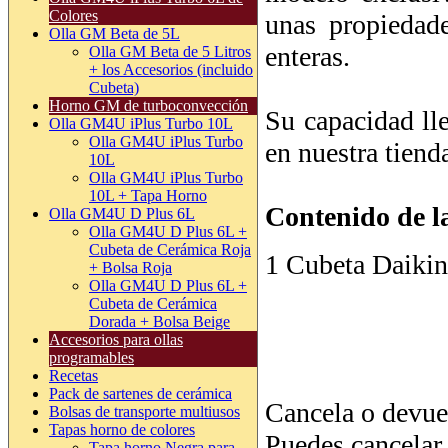
Colores
Olla GM Beta de 5L
Olla GM Beta de 5 Litros
Contenido de l
+ los Accesorios (incluido
Cubeta)
1 Cubeta Daikin
Horno GM de turboconvección
Olla GM4U iPlus Turbo 10L
Olla GM4U iPlus Turbo
10L
Olla GM4U iPlus Turbo
10L + Tapa Horno
Olla GM4U D Plus 6L
Olla GM4U D Plus 6L +
Cubeta de Cerámica Roja
Cancela o devue
+ Bolsa Roja
Puedes cancelar 
Olla GM4U D Plus 6L +
Cubeta de Cerámica
durante los 14 d
Dorada + Bolsa Beige
Accesorios para ollas
quieres saber má
programables
Recetas
Pack de sartenes de cerámica
Bolsas de transporte multiusos
Tapas horno de colores
Condiciones General
Tapa horno Negra para