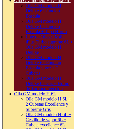
Olla GM modelo H Deluxe 6L
Olla GM modelo H
Deluxe 6L funcion
Bascula
Olla GM modelo H
Deluxe 6L funcion
Bascula + Tapa Horno
Lote de Ollas GM4U
iPlus Turbo supreme 6L +
Olla GM modelo H
Deluxe
Olla GM modelo H
Deluxe 6L Funcion
Bascula y voz + 2
Cubetas
Olla GM modelo H
Deluxe 6L voz + Horno
de Turboconveccion
Olla GM modelo H 6L
Olla GM modelo H 6L +
2 Cubetas Excellence y
Supreme Gris
Olla GM modelo H 6L +
Cestillo de vapor 6L +
Cubeta excellence 6L