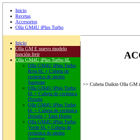
Inicio
Recetas
Accesorios
Olla GM4U iPlus Turbo
Inicio
Olla GM E nuevo modelo
AC
función freir
Olla GM4U iPlus Turbo 6L
Olla GM4U iPlus Turbo
Roja 6L + Cubeta de
cerámica de piedra
Supreme
>> Cubeta Daikin Olla GM 
Olla GM4U iPlus Turbo
6L + Cubeta de cerámica
Dorada
Cubeta Daik
Olla GM4U iPlus Turbo
6L + Cubeta de cerámica
Dorada + Tapa Horno
Olla GM4U iPlus Turbo
Verde 6L + Cubeta de
cerámica de piedra
Supreme