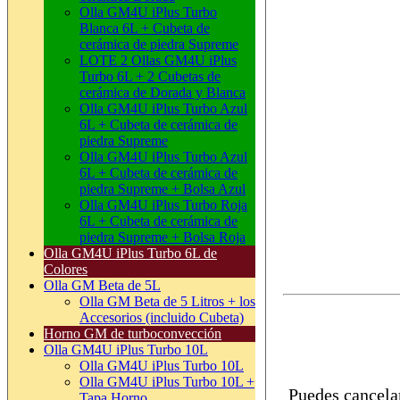
Olla GM4U iPlus Turbo
Blanca 6L + Cubeta de
cerámica de piedra Supreme
LOTE 2 Ollas GM4U iPlus
Turbo 6L + 2 Cubetas de
cerámica de Dorada y Blanca
Olla GM4U iPlus Turbo Azul
6L + Cubeta de cerámica de
piedra Supreme
Olla GM4U iPlus Turbo Azul
6L + Cubeta de cerámica de
piedra Supreme + Bolsa Azul
Olla GM4U iPlus Turbo Roja
6L + Cubeta de cerámica de
piedra Supreme + Bolsa Roja
Olla GM4U iPlus Turbo 6L de
Colores
Olla GM Beta de 5L
Olla GM Beta de 5 Litros + los
Accesorios (incluido Cubeta)
Horno GM de turboconvección
Olla GM4U iPlus Turbo 10L
Olla GM4U iPlus Turbo 10L
Olla GM4U iPlus Turbo 10L +
Puedes cancelar
Tapa Horno