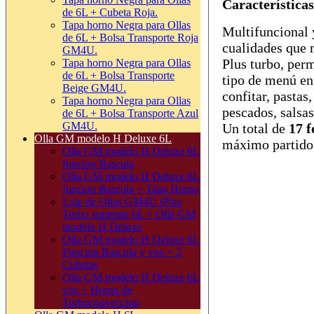
Características
de 6L + Cubeta Roja.
Tapa horno Negra para Ollas
Multifuncional 
de 6L + Bolsa Transporte Roja
cualidades que 
GM4U.
Plus turbo, perm
Tapa horno Negra para Ollas
de 6L + Bolsa Transporte
tipo de menú en 
Beige GM4U.
confitar, pastas,
Tapa horno Negra para Ollas
pescados, salsa
de 6L + Bolsa Transporte Azul
GM4U.
Un total de
17 
Olla GM modelo H Deluxe 6L
máximo partido 
Olla GM modelo H Deluxe 6L
funcion Bascula
Olla GM modelo H Deluxe 6L
funcion Bascula + Tapa Horno
Lote de Ollas GM4U iPlus
Turbo supreme 6L + Olla GM
modelo H Deluxe
Olla GM modelo H Deluxe 6L
Funcion Bascula y voz + 2
Cubetas
Olla GM modelo H Deluxe 6L
voz + Horno de
Turboconveccion