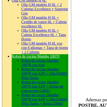
Olla GM modelo H 6L
Olla GM modelo H 6L + 2
Cubetas Excellence y Supreme
Gris
Olla GM modelo H 6L +
Cestillo de vapor 6L + Cubeta
excellence 6L
Olla GM modelo H 6L +
Cubeta Excellence 6L + Tapa
Horno
Olla GM modelo H 6L voz
con 6 idiomas + Tapa de horno
+ 2 Cubetas
Robot de cocina Mambo 10070
Robot de cocina Mambo
10070 con App
Robot de cocina Mambo
10070 con APP + Olla GM4U
iPlus Turbo
Robot de cocina Mambo
10070 con APP + Horno de
conveccion GM4U
Robot de cocina Mambo
Ademas po
10070 con APP + Olla GM4U
iPlus Turbo + Bolsa GM4U
POSTRE, A