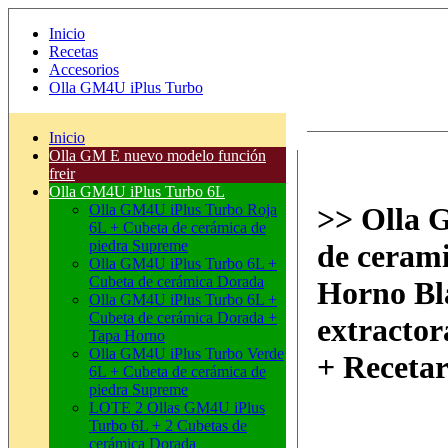
Inicio
Recetas
Accesorios
Olla GM4U iPlus Turbo
Inicio
Olla GM E nuevo modelo función
freir
Olla GM4U iPlus Turbo 6L
Olla GM4U iPlus Turbo Roja
>> Olla 
6L + Cubeta de cerámica de
piedra Supreme
de ceram
Olla GM4U iPlus Turbo 6L +
Cubeta de cerámica Dorada
Horno Bla
Olla GM4U iPlus Turbo 6L +
Cubeta de cerámica Dorada +
extractor
Tapa Horno
Olla GM4U iPlus Turbo Verde
+ Recetar
6L + Cubeta de cerámica de
piedra Supreme
LOTE 2 Ollas GM4U iPlus
Turbo 6L + 2 Cubetas de
cerámica Dorada